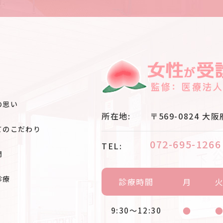
の思い
所在地:
〒569-0824
大阪
てのこだわり
072-695-1266
TEL:
問
診療
診療時間
月
●
9:30～12:30