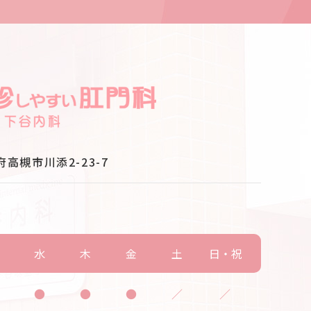
府高槻市川添2-23-7
火
水
木
金
土
日・祝
●
●
●
●
／
／