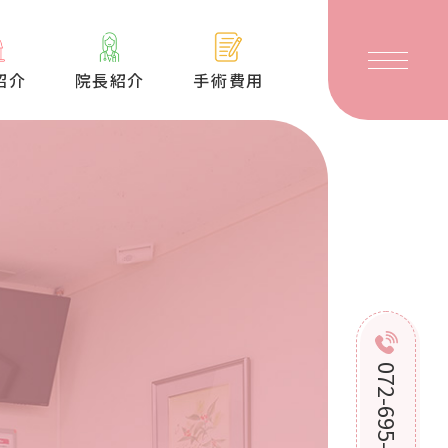
GW
期
紹介
院長紹介
手術費用
間
中
の
休
診
に
つ
い
て
072-695-1266